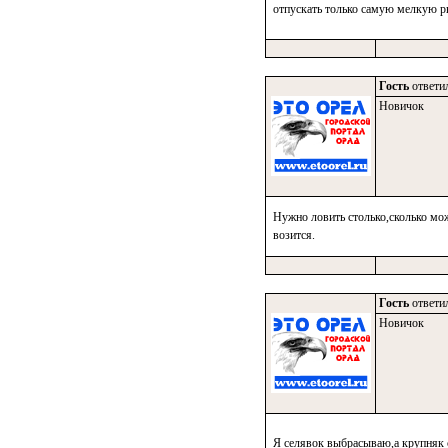
отпускать только самую мелкую 
Гость
ответил
Новичок
Нужно ловить столько,сколько мож
возится.
Гость
ответил
Новичок
Я селявок выбрасываю,а крупняк с