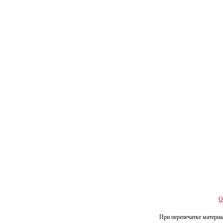
О
При перепечатке материал