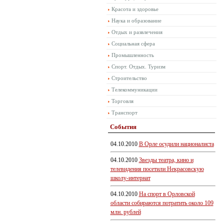
Красота и здоровье
Наука и образование
Отдых и развлечения
Социальная сфера
Промышленность
Спорт. Отдых. Туризм
Строительство
Телекоммуникации
Торговля
Транспорт
События
04.10.2010
В Орле осудили националиста
04.10.2010
Звезды театра, кино и
телевидения посетили Некрасовскую
школу-интернат
04.10.2010
На спорт в Орловской
области собираются потратить около 109
млн. рублей