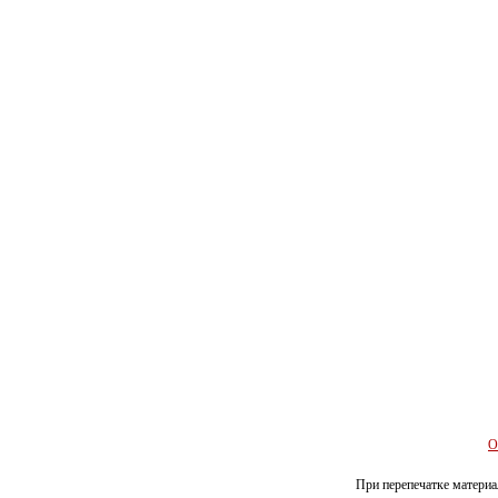
О
При перепечатке материал