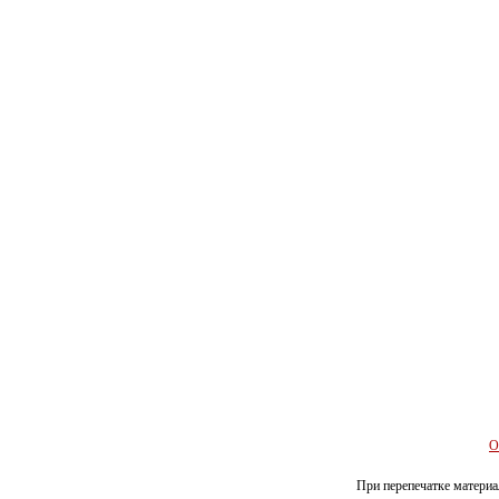
О
При перепечатке материал