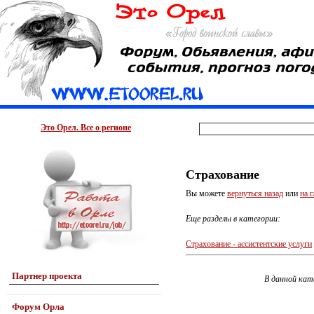
Это Орел. Все о регионе
Страхование
Вы можете
вернуться назад
или
на 
Еще разделы в категории:
Страхование - ассистентские услуги
Партнер проекта
В данной кат
Форум Орла