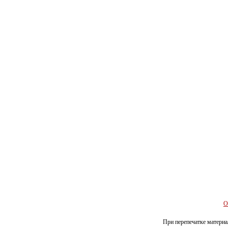
О
При перепечатке материал