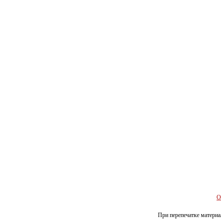
О
При перепечатке материал