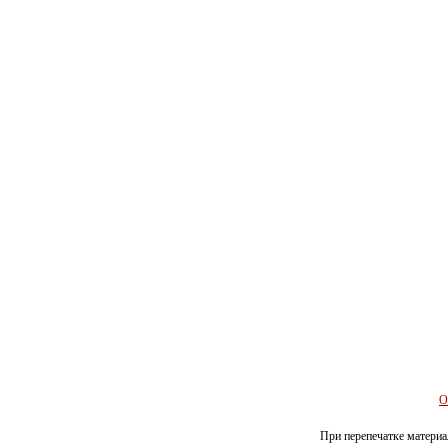
О
При перепечатке материал