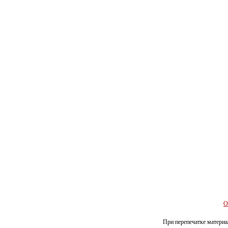
О
При перепечатке материал