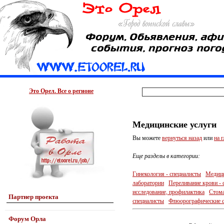
Это Орел. Все о регионе
Медицинские услуги
Вы можете
вернуться назад
или
на 
Еще разделы в категории:
Гинекология - специалисты
Медици
лаборатории
Переливание крови - 
исследование, профилактика
Стома
Партнер проекта
специалисты
Флюорографические с
Форум Орла