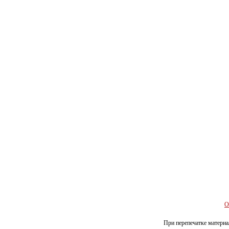
О
При перепечатке материал