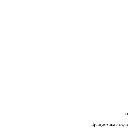
О
При перепечатке материал