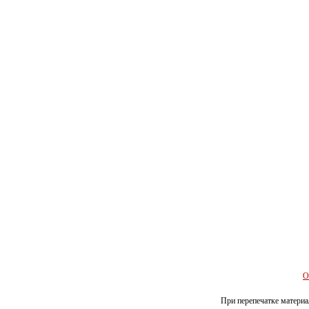
О
При перепечатке материал